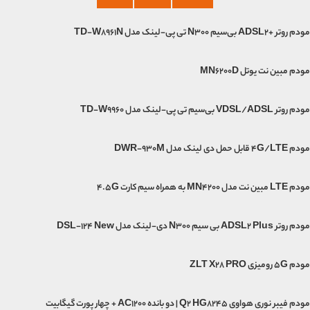
مودم روتر +ADSL2 بی‌سیم N300 تی پی-لینک مدل TD-W8961N
مودم مبین نت یوتل MN6200D
مودم روتر VDSL/ADSL بی‌سیم تی پی-لینک مدل TD-W9960
مودم 4G/LTE قابل حمل دی لینک مدل DWR-930M
مودم LTE مبین نت مدل MN4200 به همراه سیم کارت 4.5G
مودم روتر ADSL2 Plus بی سیم N300 دی-لینک مدل DSL-124 New
مودم 5G رومیزی ZLT X28 PRO
مودم فیبر نوری هواوی Q2 HG8245 | دو بانده AC1200 + چهار پورت گیگابیت