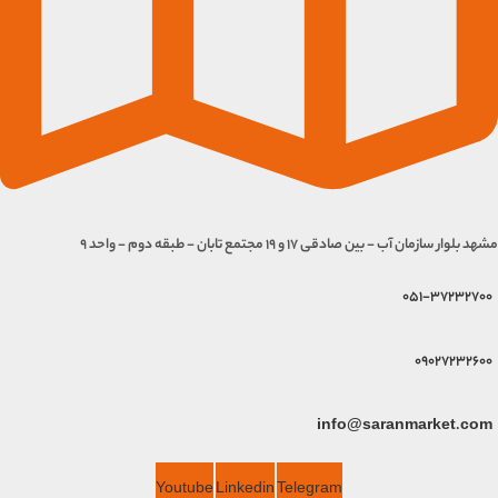
مشهد بلوار سازمان آب - بین صادقی 17 و 19 مجتمع تابان - طبقه دوم - واحد 9
051-37232700
09027232600
info@saranmarket.com
Youtube
Linkedin
Telegram