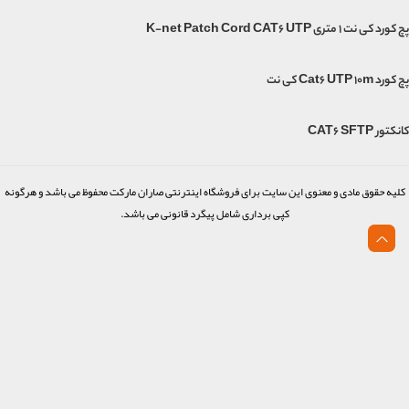
پچ کورد کی نت 1 متری K-net Patch Cord CAT6 UTP
پچ کورد Cat6 UTP 10m کی نت
کانکتور CAT6 SFTP
کلیه حقوق مادی و معنوی این سایت برای فروشگاه اینترنتی صاران مارکت محفوظ می باشد و هرگونه
کپی برداری شامل پیگرد قانونی می باشد.