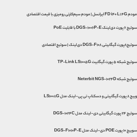
مودم FD i40 L1 4G ایرانسل | مودم سیم‌کارتی رومیزی با قیمت اقتصادی
سوئیچ ۶ پورت دی‌لینک DGS-1006P-E با قابلیت PoE
سوئیچ۸پورت گیگابیتی DGS-F108 دی‌لینک | سوئیچ اقتصادی
سوئیچ شبکه 5 پورت گیگابیت TP-Link LS1005G
سوئیچ شبکه Neterbit NGS-1024D
وییچ 8 پورت گیگابیتی و دسکتاپ تی پی-لینک مدل LS1008G
سوئیچ 24 پورت گیگابیتی دی-لینک مدل DGS-1024C
سوییچ 10 پورت POE دی-لینک مدل DGS-F1010P-E