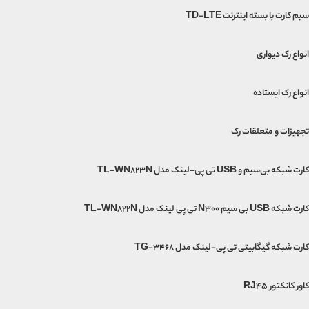
سیم کارت با بسته اینترنت TD-LTE
انواع رک دیواری
انواع رک ایستاده
تجهیزات و متعلقات رک
کارت شبکه بی‌سیم و USB تی پی-لینک مدل TL-WN823N
کارت شبکه USB بی‌ سیم N300 تی پی لینک مدل TL-WN822N
کارت شبکه گیگابیتی تی پی-لینک مدل TG-3468
کاور کانکتور RJ45