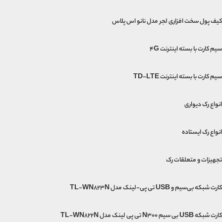
کیف پول سخت افزاری لجر مدل نانو اس پلاس
سیم کارت با بسته اینترنت 4G
سیم کارت با بسته اینترنت TD-LTE
انواع رک دیواری
انواع رک ایستاده
تجهیزات و متعلقات رک
کارت شبکه بی‌سیم و USB تی پی-لینک مدل TL-WN823N
کارت شبکه USB بی‌ سیم N300 تی پی لینک مدل TL-WN822N