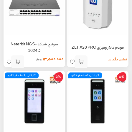
سوئیچ شبکه Neterbit NGS-
مودم 5G رومیزی ZLT X28 PRO
1024D
۱۳,۵۰۰,۰۰۰
تماس بگیرید
تومان
گارانتی یکساله فراتکنو
گارانتی یکساله فراتکنو
5%
5%