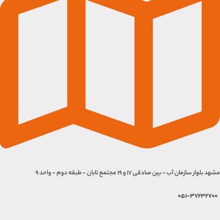
مشهد بلوار سازمان آب - بین صادقی 17 و 19 مجتمع تابان - طبقه دوم - واحد 9
051-37232700