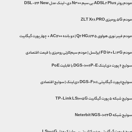
مودم روتر ADSL2 Plus بی سیم N300 دی-لینک مدل DSL-124 New
مودم 5G رومیزی ZLT X28 PRO
مودم فیبر نوری هواوی Q2 HG8245 | دو بانده AC1200 + چهار پورت گیگابیت
مودم FD i40 L1 4G ایرانسل | مودم سیم‌کارتی رومیزی با قیمت اقتصادی
سوئیچ ۶ پورت دی‌لینک DGS-1006P-E با قابلیت PoE
سوئیچ۸پورت گیگابیتی DGS-F108 دی‌لینک | سوئیچ اقتصادی
سوئیچ شبکه 5 پورت گیگابیت TP-Link LS1005G
سوئیچ شبکه Neterbit NGS-1024D
وییچ 8 پورت گیگابیتی و دسکتاپ تی پی-لینک مدل LS1008G