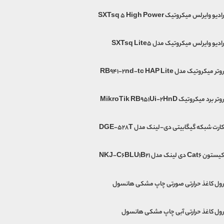
رادیو وایرلس میکروتیک SXTsq 5 High Power
رادیو وایرلس میکروتیک مدل SXTsq Lite5
روتر میکروتیک مدل RB941-2nd-tc HAP Lite
روتر برد میکروتیک MikroTik RB951Ui-2HnD
کارت شبکه گیگابیتی دی-لینک مدل DGE-528T
کیستون Cat6 دی لینک مدل NKJ-C6BLU1B21
رول کاغذ حرارتی صورتی چاپ مشکی هانسول
رول کاغذ حرارتی آبی چاپ مشکی هانسول