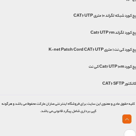
پچ کورد شبکه لگراند 10 متری CAT6 UTP
پچ کورد لگراند Cat6 UTP 2m
پچ کورد کی نت 1 متری K-net Patch Cord CAT6 UTP
پچ کورد Cat6 UTP 10m کی نت
کانکتور CAT6 SFTP
کلیه حقوق مادی و معنوی این سایت برای فروشگاه اینترنتی صاران مارکت محفوظ می باشد و هرگونه
کپی برداری شامل پیگرد قانونی می باشد.