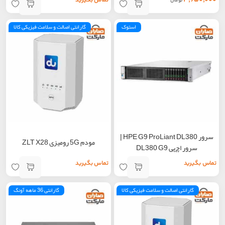
تماس بگیرید
تومان
استوک
گارانتی اصالت و سلامت فیزیکی کالا
سرور HPE G9 ProLiant DL380 |
مودم 5G رومیزی ZLT X28
سرور اچ‌پی DL380 G9
تماس بگیرید
تماس بگیرید
گارانتی اصالت و سلامت فیزیکی کالا
گارانتی 36 ماهه آونگ