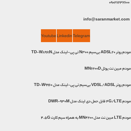
09027232600
info@saranmarket.com
Youtube
Linkedin
Telegram
مودم روتر +ADSL2 بی‌سیم N300 تی پی-لینک مدل TD-W8961N
مودم مبین نت یوتل MN6200D
مودم روتر VDSL/ADSL بی‌سیم تی پی-لینک مدل TD-W9960
مودم 4G/LTE قابل حمل دی لینک مدل DWR-930M
مودم LTE مبین نت مدل MN4200 به همراه سیم کارت 4.5G