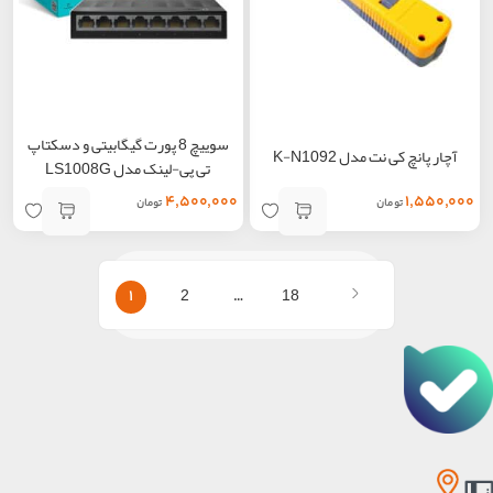
سوییچ 8 پورت گیگابیتی و دسکتاپ
آچار پانچ کی نت مدل K-N1092
تی پی-لینک مدل LS1008G
۴,۵۰۰,۰۰۰
۱,۵۵۰,۰۰۰
تومان
تومان
2
18
1
…