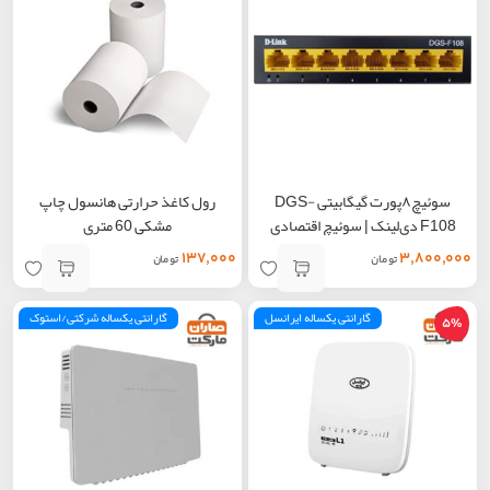
سوئیچ۸پورت گیگابیتی DGS-
رول کاغذ حرارتی هانسول چاپ
F108 دی‌لینک | سوئیچ اقتصادی
مشکی 60 متری
۱۳۷,۰۰۰
۳,۸۰۰,۰۰۰
تومان
تومان
گارانتی یکساله ایرانسل
گارانتی یکساله شرکتی/استوک
5%