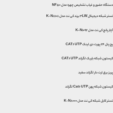
دستگاه حضور و غیاب تشخیص چهره مدل NF50
تستر شبکه دیجیتال 3LW برند کی نت مدل K-N8108
آچار پانچ کی نت مدل K-N1092
پچ پنل 24 پورت دی لینک CAT6 UTP
کیستون شبکه باریک لگراند CAT6 UTP
پریز برق ارت دار لگراند سفید
کیستون شبکه پهن Cat6 UTP لگراند
تستر کابل شبکه کی نت مدل K-N8000