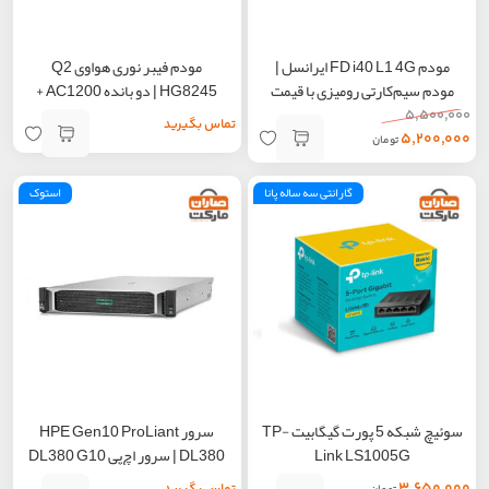
مودم FD i40 L1 4G ایرانسل |
مودم فیبر نوری هواوی Q2
مودم سیم‌کارتی رومیزی با قیمت
HG8245 | دو بانده AC1200 +
اقتصادی
چهار پورت گیگابیت
۵,۵۰۰,۰۰۰
تماس بگیرید
۵,۲۰۰,۰۰۰
تومان
گارانتی سه ساله پانا
استوک
سوئیچ شبکه 5 پورت گیگابیت TP-
سرور HPE Gen10 ProLiant
Link LS1005G
DL380 | سرور اچ‌پی DL380 G10
با قابلیت NVMe و مدیریت iLO5
۳,۶۵۰,۰۰۰