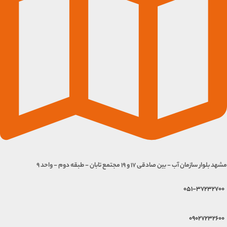
مشهد بلوار سازمان آب - بین صادقی 17 و 19 مجتمع تابان - طبقه دوم - واحد 9
051-37232700
09027232600