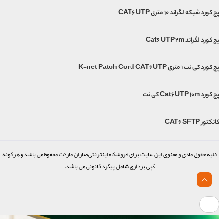
پچ کورد شبکه لگراند 10 متری CAT6 UTP
پچ کورد لگراند Cat6 UTP 2m
پچ کورد کی نت 1 متری K-net Patch Cord CAT6 UTP
پچ کورد Cat6 UTP 10m کی نت
کانکتور CAT6 SFTP
کلیه حقوق مادی و معنوی این سایت برای فروشگاه اینترنتی صاران مارکت محفوظ می باشد و هرگونه
کپی برداری شامل پیگرد قانونی می باشد.