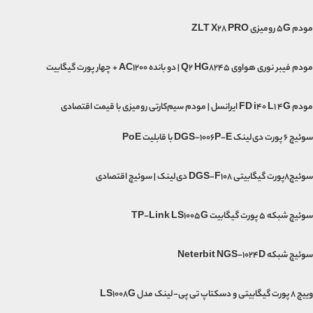
مودم 5G رومیزی ZLT X28 PRO
مودم فیبر نوری هواوی Q2 HG8245 | دو بانده AC1200 + چهار پورت گیگابیت
مودم FD i40 L1 4G ایرانسل | مودم سیم‌کارتی رومیزی با قیمت اقتصادی
سوئیچ ۶ پورت دی‌لینک DGS-1006P-E با قابلیت PoE
سوئیچ۸پورت گیگابیتی DGS-F108 دی‌لینک | سوئیچ اقتصادی
سوئیچ شبکه 5 پورت گیگابیت TP-Link LS1005G
سوئیچ شبکه Neterbit NGS-1024D
وییچ 8 پورت گیگابیتی و دسکتاپ تی پی-لینک مدل LS1008G