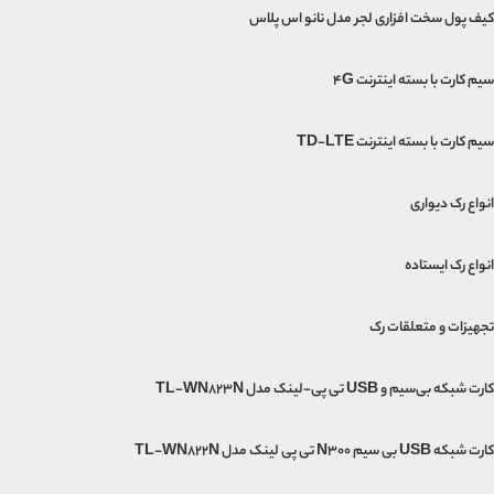
کیف پول سخت افزاری لجر مدل نانو اس پلاس
سیم کارت با بسته اینترنت 4G
سیم کارت با بسته اینترنت TD-LTE
انواع رک دیواری
انواع رک ایستاده
تجهیزات و متعلقات رک
کارت شبکه بی‌سیم و USB تی پی-لینک مدل TL-WN823N
کارت شبکه USB بی‌ سیم N300 تی پی لینک مدل TL-WN822N