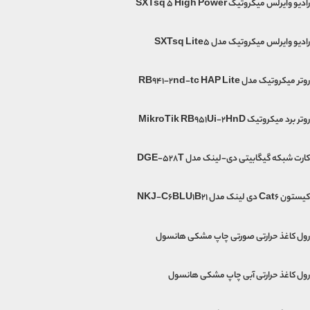
رادیو وایرلس میکروتیک SXTsq 5 High Power
رادیو وایرلس میکروتیک مدل SXTsq Lite5
روتر میکروتیک مدل RB941-2nd-tc HAP Lite
روتر برد میکروتیک MikroTik RB951Ui-2HnD
کارت شبکه گیگابیتی دی-لینک مدل DGE-528T
کیستون Cat6 دی لینک مدل NKJ-C6BLU1B21
رول کاغذ حرارتی صورتی چاپ مشکی هانسول
رول کاغذ حرارتی آبی چاپ مشکی هانسول