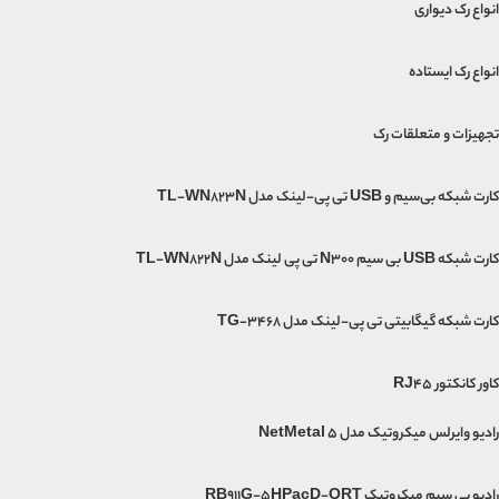
انواع رک دیواری
انواع رک ایستاده
تجهیزات و متعلقات رک
کارت شبکه بی‌سیم و USB تی پی-لینک مدل TL-WN823N
کارت شبکه USB بی‌ سیم N300 تی پی لینک مدل TL-WN822N
کارت شبکه گیگابیتی تی پی-لینک مدل TG-3468
کاور کانکتور RJ45
رادیو وایرلس میکروتیک مدل NetMetal 5
رادیو بی سیم میکروتیک RB911G-5HPacD-QRT