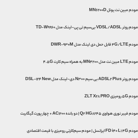
مودم مبین نت یوتل MN6200D
مودم روتر VDSL/ADSL بی‌سیم تی پی-لینک مدل TD-W9960
مودم 4G/LTE قابل حمل دی لینک مدل DWR-930M
مودم LTE مبین نت مدل MN4200 به همراه سیم کارت 4.5G
مودم روتر ADSL2 Plus بی سیم N300 دی-لینک مدل DSL-124 New
مودم 5G رومیزی ZLT X28 PRO
مودم فیبر نوری هواوی Q2 HG8245 | دو بانده AC1200 + چهار پورت گیگابیت
مودم FD i40 L1 4G ایرانسل | مودم سیم‌کارتی رومیزی با قیمت اقتصادی