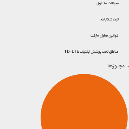
سوالات متداول
ثبت شکایات
قوانین صاران مارکت
مناطق تحت پوشش اینترنت TD-LTE
مجــوزها