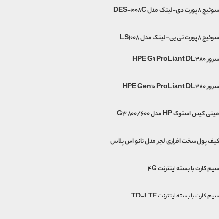
سوئیچ 8 پورت دی-لینک مدل DES-1008C
سوئیچ ۸ پورت تی پی-لینک مدل LS1008
سرور HPE G9 ProLiant DL380
سرور HPE Gen10 ProLiant DL380
مینی‌ کیس استوک HP مدل G3 800/600
کیف پول سخت افزاری لجر مدل نانو اس پلاس
سیم کارت با بسته اینترنت 4G
سیم کارت با بسته اینترنت TD-LTE