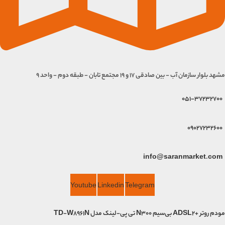
مشهد بلوار سازمان آب - بین صادقی 17 و 19 مجتمع تابان - طبقه دوم - واحد 9
051-37232700
09027232600
info@saranmarket.com
Youtube
Linkedin
Telegram
مودم روتر +ADSL2 بی‌سیم N300 تی پی-لینک مدل TD-W8961N