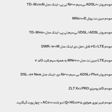
مودم روتر +ADSL2 بی‌سیم N300 تی پی-لینک مدل TD-W8961N
مودم مبین نت یوتل MN6200D
مودم روتر VDSL/ADSL بی‌سیم تی پی-لینک مدل TD-W9960
مودم 4G/LTE قابل حمل دی لینک مدل DWR-930M
مودم LTE مبین نت مدل MN4200 به همراه سیم کارت 4.5G
مودم روتر ADSL2 Plus بی سیم N300 دی-لینک مدل DSL-124 New
مودم 5G رومیزی ZLT X28 PRO
مودم فیبر نوری هواوی Q2 HG8245 | دو بانده AC1200 + چهار پورت گیگابیت