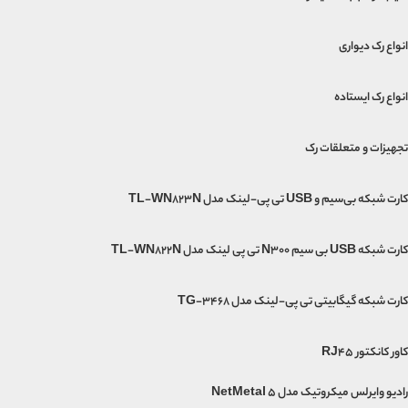
انواع رک دیواری
انواع رک ایستاده
تجهیزات و متعلقات رک
کارت شبکه بی‌سیم و USB تی پی-لینک مدل TL-WN823N
کارت شبکه USB بی‌ سیم N300 تی پی لینک مدل TL-WN822N
کارت شبکه گیگابیتی تی پی-لینک مدل TG-3468
کاور کانکتور RJ45
رادیو وایرلس میکروتیک مدل NetMetal 5