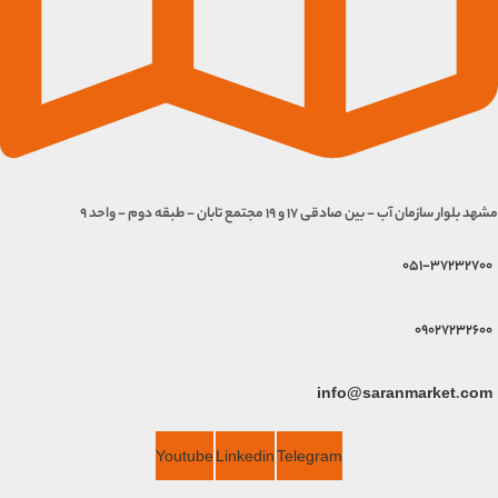
مشهد بلوار سازمان آب - بین صادقی 17 و 19 مجتمع تابان - طبقه دوم - واحد 9
051-37232700
09027232600
info@saranmarket.com
Youtube
Linkedin
Telegram