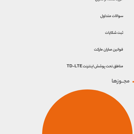
سوالات متداول
ثبت شکایات
قوانین صاران مارکت
مناطق تحت پوشش اینترنت TD-LTE
مجــوزها