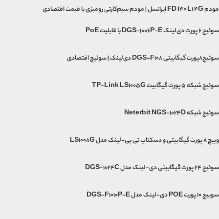
مودم FD i40 L1 4G ایرانسل | مودم سیم‌کارتی رومیزی با قیمت اقتصادی
سوئیچ ۶ پورت دی‌لینک DGS-1006P-E با قابلیت PoE
سوئیچ۸پورت گیگابیتی DGS-F108 دی‌لینک | سوئیچ اقتصادی
سوئیچ شبکه 5 پورت گیگابیت TP-Link LS1005G
سوئیچ شبکه Neterbit NGS-1024D
وییچ 8 پورت گیگابیتی و دسکتاپ تی پی-لینک مدل LS1008G
سوئیچ 24 پورت گیگابیتی دی-لینک مدل DGS-1024C
سوییچ 10 پورت POE دی-لینک مدل DGS-F1010P-E