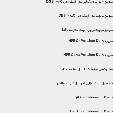
سوئیچ 16 پورت دسکتاپی دی-لینک مدل DGS-1016C
سوئیچ 8 پورت دی-لینک مدل DES-1008C
سوئیچ ۸ پورت تی پی-لینک مدل LS1008
سرور HPE G9 ProLiant DL380
سرور HPE Gen10 ProLiant DL380
مینی‌ کیس استوک HP مدل G3 800/600
کیف پول سخت افزاری لجر مدل نانو اس پلاس
سیم کارت با بسته اینترنت 4G
سیم کارت با بسته اینترنت TD-LTE