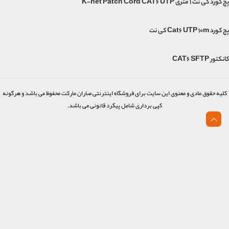
پچ کورد کی نت 1 متری K-net Patch Cord CAT6 UTP
پچ کورد Cat6 UTP 10m کی نت
کانکتور CAT6 SFTP
کلیه حقوق مادی و معنوی این سایت برای فروشگاه اینترنتی صاران مارکت محفوظ می باشد و هرگونه
کپی برداری شامل پیگرد قانونی می باشد.