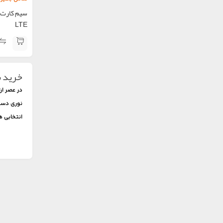
LTE
خرید سی
در عصر ار
نوری دستر
انتخابی ه
کاربرد س
سیم کار
نمی‌شود. 
شوند. علا
چرا TD‑LTE انتخاب مناسبی برای اینترنت خانگی است؟
در زیر مزایای اصلی اینترنت TD‑LTE