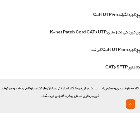
پچ کورد لگراند Cat6 UTP 2m
پچ کورد کی نت 1 متری K-net Patch Cord CAT6 UTP
پچ کورد Cat6 UTP 10m کی نت
کانکتور CAT6 SFTP
کلیه حقوق مادی و معنوی این سایت برای فروشگاه اینترنتی صاران مارکت محفوظ می باشد و هرگونه
کپی برداری شامل پیگرد قانونی می باشد.