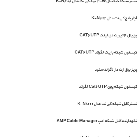
تستر شبکه دیجیتال 3LW برند کی نت مدل K-N8108
آچار پانچ کی نت مدل K-N1092
پچ پنل 24 پورت دی لینک CAT6 UTP
کیستون شبکه باریک لگراند CAT6 UTP
پریز برق ارت دار لگراند سفید
کیستون شبکه پهن Cat6 UTP لگراند
تستر کابل شبکه کی نت مدل K-N8000
نگهدارنده کابل شبکه امپ AMP Cable Manager