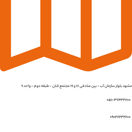
مشهد بلوار سازمان آب - بین صادقی 17 و 19 مجتمع تابان - طبقه دوم - واحد 9
051-37232700
09027232600