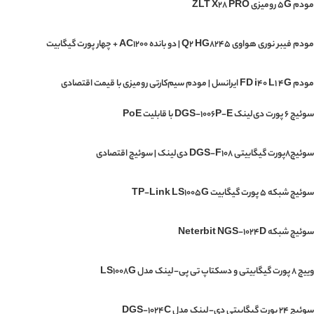
مودم 5G رومیزی ZLT X28 PRO
مودم فیبر نوری هواوی Q2 HG8245 | دو بانده AC1200 + چهار پورت گیگابیت
مودم FD i40 L1 4G ایرانسل | مودم سیم‌کارتی رومیزی با قیمت اقتصادی
سوئیچ ۶ پورت دی‌لینک DGS-1006P-E با قابلیت PoE
سوئیچ۸پورت گیگابیتی DGS-F108 دی‌لینک | سوئیچ اقتصادی
سوئیچ شبکه 5 پورت گیگابیت TP-Link LS1005G
سوئیچ شبکه Neterbit NGS-1024D
وییچ 8 پورت گیگابیتی و دسکتاپ تی پی-لینک مدل LS1008G
سوئیچ 24 پورت گیگابیتی دی-لینک مدل DGS-1024C