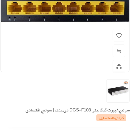
سوئیچ۸پورت گیگابیتی DGS-F108 دی‌لینک | سوئیچ اقتصادی
گارانتی 36 ماهه ایزی