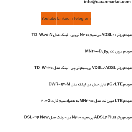
info@saranmarket.com
Youtube
Linkedin
Telegram
مودم روتر +ADSL2 بی‌سیم N300 تی پی-لینک مدل TD-W8961N
مودم مبین نت یوتل MN6200D
مودم روتر VDSL/ADSL بی‌سیم تی پی-لینک مدل TD-W9960
مودم 4G/LTE قابل حمل دی لینک مدل DWR-930M
مودم LTE مبین نت مدل MN4200 به همراه سیم کارت 4.5G
مودم روتر ADSL2 Plus بی سیم N300 دی-لینک مدل DSL-124 New