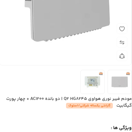
مودم فیبر نوری هواوی Q2 HG8245 | دو بانده AC1200 + چهار پورت
گیگابیت
گارانتی یکساله شرکتی/استوک
ویژگی ها :