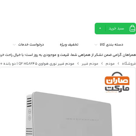
سبد خرید
0
دسته بندی کالا
تخفیف ویژه
درخواست خدمات
همراهان گرامی ضمن تشکر از همراهی شما، قیمت و موجودی به روز است؛ با خیال راحت خری
فروشگاه
مودم
مودم فیبر
مودم فیبر نوری هواوی Q2 HG8245 | دو بانده AC1200 + چهار پورت گیگابیت