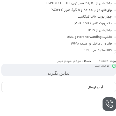
پشتیبانی از اینترنت فیبر نوری (GPON / FTTH)
وای‌فای دو بانده 2.4 و 5 گیگاهرتز (AC1200)
چهار پورت LAN گیگابیت
یک پورت تلفن (VoIP / SIP)
پشتیبانی از IPTV
قابلیت Port Forwarding و DMZ
فایروال داخلی و امنیت WPA2
کالا استوک می باشد
برند:
huawei
دسته :
مودم
,
مودم فیبر
موجود است
تماس بگیرید
آماده ارسال
تماس با کارشناسان
برای خرید عمده با کارشناسان ما تماس حاصل فرمایید. 05137232700 و
09027232600