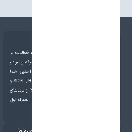
درباره صاران مارکت
صاران مارکت با سابقه ی نزدیک به سه دهه فعالیت در
زمینه آی تی، بهترین و جدیدترین تجهیزات شبکه و مودم
را با قیمتی رقابتی و کیفیتی بی‌نظیر در اختیار شما
قرارداده است.خرید مودم ثابت شامل مودم ADSL ,4G و
TD-LTE و مودم های همراه و مودم 3G/4G از برندهای
معتبر تی پی-لینک، دی-لینک، هوآوی، ایرانسل، همراه اول
و … با گارانتی معتبر
درباره ما
تماس با ما