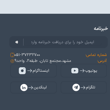
خبرنامه
شماره تماس:
051-37232700
آدرس:
مشهد،مجتمع تابان، طبقه2، واحد9
یوتیوب
اینستاگرام
تلگرام
لینکدین