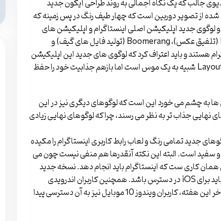
وی جالب که یک نگاه اجمالی به روند طراحی آیکون جدید
 شده از تصویر دوربین است که چهار طیف رنگ در پس زمینه که
و لوگوی جدید اپلیکیشن اصلی اینستاگرام و اپلیکیشن های
همراهش را به نمایش گذاشته است. اپلیکیشن Layout (تلفیق عکس)، Boomerang (تولید فایل های گیف) و
نستاگرام هستند و باید اعتراف کرد که لوگوی های جدید این اپلیکیشن
های همراه نیز جالب به نظر می رسند. آیکون اپلیکیشن Layout شبیه به یک موس است اما بازهم جذابیت خود را حفظ
 ها به چشم می خورد این است که لوگوهای دیگری نیز در این
ای نهایی جذاب تر به نظر می رسند، چرا که لوگوهای نهایی زیادی
وگوهای جدید تمامی رنگ و لعاب رابط کاربری اینستاگرام را مکیده
 و سفید است. البته این نکته آنقدرها هم منفی نیست چون می
ین همان کاری ست که اینستاگرام باید انجام دهد. نسخه جدید
اپلیکیشن اینستاگرام هم اکنون به کاربران ارسال شده و باید برای iOS در دسترس باشد. همچنین کاربران اندرویدی
اینستاگرام نیز در حال دریافت نسخه جدید هستند و تا اواخر این هفته، کاربران ویندوز 10 موبایل نیز به آن دسترسی پیدا