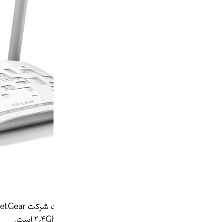
۳٫
مدل WAC104-100NAS
بانده در باندهای فرکانسی ۵GHz و ۲٫۴GHz است.