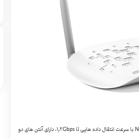
ساخت شرکت NetGear با سرعت انتقال داده ­هایی تا ۱٫۲Gbps، دارای آنتن­ های دو