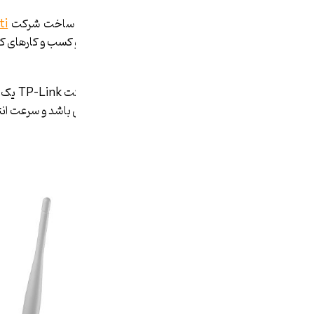
۱٫
مدل UniFi UAP-AC-PRO-US
ساخت شرکت
ti
برد آن ۹۱٫۴ متر می­ باشد.
۲٫
مدل TL-WA801ND
ساخت 
روتر و اکسس پوینت، دارای سه آنتن می باشد و سرعت انتقال داده­ های آ