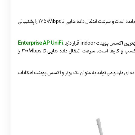
برند Linksys دارای آنتن ­های دو بانده است و سرعت انتقال داده ­هایی تا ۱۷۵۰Mbps را پشتیبانی
Enterprise AP UniFi
است که انتخاب خوبی برای استفاده در خانه و انواع کسب­ و­ کارها است. سرعت انتقال داده­ هایی تا ۳۰۰Mbps را
ت نصب ساده ­ای دارد و می­ تواند به عنوان یک روتر و اکسس پوینت امکانات