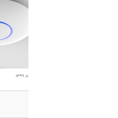
صاران مارکت
0 دیدگاه
11 مرداد 1399
فهرست مطالب
روتر و اکسس پوینت
بهترین اکسس پوینت indoor