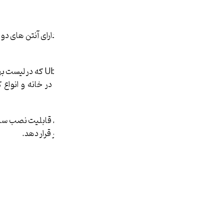
۵٫
مدل LAPAC1750
می ­نماید.
۶٫ یکی دیگر از مدل­ های ساخت Ubiquiti که در لیست بهترین اکسس پوینت indoor قرار دارد،
پشتیبانی می ­کند و برد بالایی دارد.
۷٫
مدل RT-N12
ساخت شرکت Asus قابلی
بسیار و سرعت مناسبی را در اختیار کاربر قرار دهد.