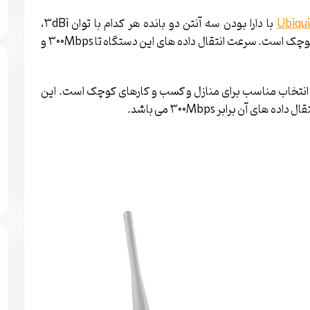
Ubiqui
با دارا بودن سه آنتن دو بانده هر کدام با توان ۳dBi،
انتخاب مناسبی برای منازل، دفاتر کار و کسب­ و­ کارهای کوچک است. سرعت انتقال داده­ های این دستگاه تا ۳۰۰Mbps و
شرکت TP-Link یک انتخاب مناسب برای منازل و کسب ­و ­کارهای کوچک است. این
ن برابر ۳۰۰Mbps می ­باشد.