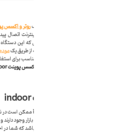
روتر و اکسس پوینت
برای اتصال به اینترنت شما حتما به یک
روتر و اکسس پ
شما، نمی­ توانند به طور جداگانه به اینترنت اتصال پیدا
اکسس پوینت
وجود دارد. به این دلیل که این دستگاه
متصل شوند برقرار می­ کند و این شبکه از طریق یک
مودم
بی­سیم محلی ایجاد می ­کنند، دو مدل مناسب برای استفا
در ادامه به معرفی مدل­هایی از
بهترین اکسس پوینت
oor
بهترین اکسس پوینت
indoor
انتخاب
بهترین اکسس پوینت
indoor
ممکن است در نگاه
شرکت­ های شناخته شده و معروف در بازار وجود دارند 
خارج باشد و یا وقت زیادی لازم داشته باشد که شما در اختیار ن
اکسس پوینت
indoor
می ­پردازیم.