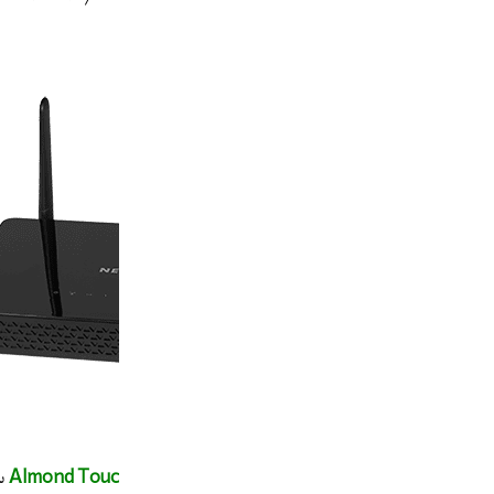
۴٫ روتر و اکسس پوینت
مدل Almond Touchscreen