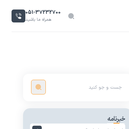
051-37232700
همراه ما باشید
خبرنامه