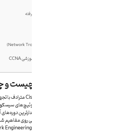
مدل OSI:
مدل TCP/IP:
4. آدرس‌دهی IP و Subnetting پیشرفته
5. Routing و مسیریابی شبکه
6. پروتکل‌ها و سرویس‌های شبکه
7. مفاهیم Wireless در CCNA
8. امنیت شبکه در CCNA
9. عیب‌یابی شبکه (Network Troubleshooting)
پیش‌نیازهای دوره CCNA
مسیر شغلی و آموزشی بعد از دوره آموزشی CCNA
جمع‌بندی نهایی
دوره آموزشی CCNA چیست و چرا اهمیت بالایی دارد؟
در دنیای شبکه‌های کام
می‌شود.دوره CCNA به‌صورت تخصصی روی مف