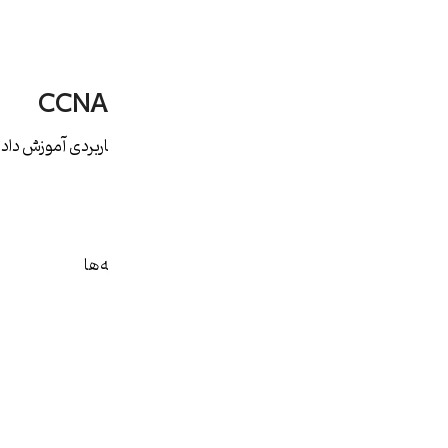
توپولوژی‌های شبکه
تفاوت Hub، Switch و Router
2. مدل OSI و TCP/IP در CCNA
مدل‌های مرجع شبکه به‌صورت کاملاً کاربردی آموزش داد
مدل OSI:
درک نقش هر لایه
تحلیل مشکلات شبکه بر اساس لایه‌ها
ارتباط پروتکل‌ها با لایه‌ها
مدل TCP/IP:
ساختار ارتباطات اینترنت
تفاوت با مدل OSI