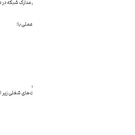
مدرک CCNA یکی از شناخته‌شده‌ترین مدارک شبکه در دنیاست و در رزومه بین‌المللی ارزش بالایی دارد.
2. تمرکز روی مهارت عملی
در CCNA علاوه بر مفاهیم تئوری، کار عملی با:
• Router
• Switch
• VLAN
• Routing
• Troubleshooting
آموزش داده می‌شود.
3. افزایش چشمگیر فرصت‌های شغلی
با دانش CCNA می‌توانید برای موقعیت‌های شغلی زیر اقدام کنید:
• Network Administrator
• Network Engineer
• NOC Engineer
• IT Support Advanced