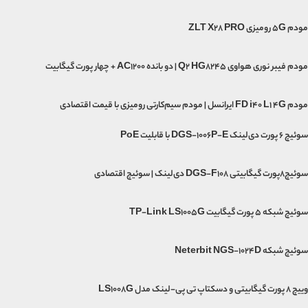
مودم 5G رومیزی ZLT X28 PRO
مودم فیبر نوری هواوی Q2 HG8245 | دو بانده AC1200 + چهار پورت گیگابیت
مودم FD i40 L1 4G ایرانسل | مودم سیم‌کارتی رومیزی با قیمت اقتصادی
سوئیچ ۶ پورت دی‌لینک DGS-1006P-E با قابلیت PoE
سوئیچ۸پورت گیگابیتی DGS-F108 دی‌لینک | سوئیچ اقتصادی
سوئیچ شبکه 5 پورت گیگابیت TP-Link LS1005G
سوئیچ شبکه Neterbit NGS-1024D
وییچ 8 پورت گیگابیتی و دسکتاپ تی پی-لینک مدل LS1008G