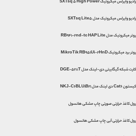
رادیو وایرلس میکروتیک SXTsq 5 High Power
رادیو وایرلس میکروتیک مدل SXTsq Lite5
روتر میکروتیک مدل RB941-2nd-tc HAP Lite
روتر برد میکروتیک MikroTik RB951Ui-2HnD
کارت شبکه گیگابیتی دی-لینک مدل DGE-528T
کیستون Cat6 دی لینک مدل NKJ-C6BLU1B21
رول کاغذ حرارتی صورتی چاپ مشکی هانسول
رول کاغذ حرارتی آبی چاپ مشکی هانسول