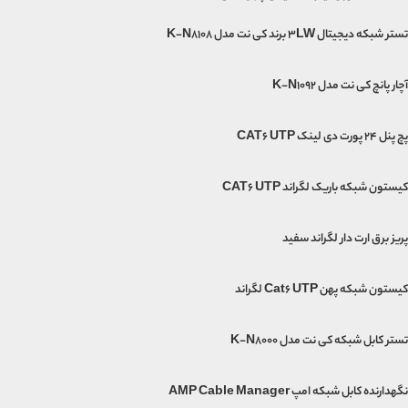
تستر شبکه دیجیتال 3LW برند کی نت مدل K-N8108
آچار پانچ کی نت مدل K-N1092
پچ پنل 24 پورت دی لینک CAT6 UTP
کیستون شبکه باریک لگراند CAT6 UTP
پریز برق ارت دار لگراند سفید
کیستون شبکه پهن Cat6 UTP لگراند
تستر کابل شبکه کی نت مدل K-N8000
نگهدارنده کابل شبکه امپ AMP Cable Manager