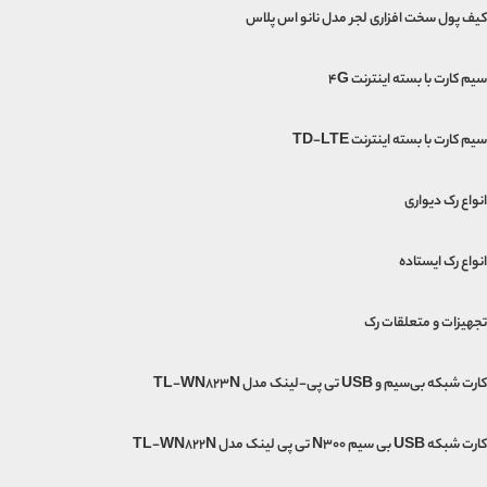
کیف پول سخت افزاری لجر مدل نانو اس پلاس
سیم کارت با بسته اینترنت 4G
سیم کارت با بسته اینترنت TD-LTE
انواع رک دیواری
انواع رک ایستاده
تجهیزات و متعلقات رک
کارت شبکه بی‌سیم و USB تی پی-لینک مدل TL-WN823N
کارت شبکه USB بی‌ سیم N300 تی پی لینک مدل TL-WN822N