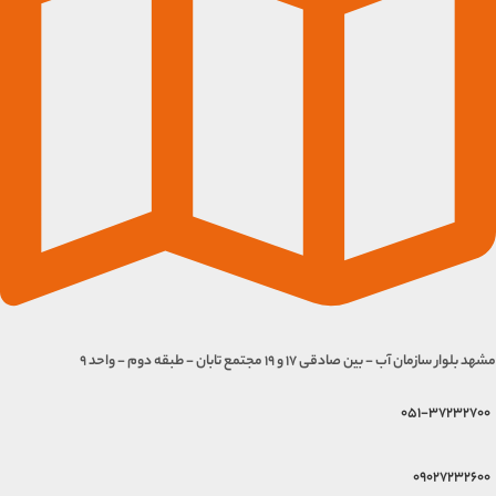
مشهد بلوار سازمان آب - بین صادقی 17 و 19 مجتمع تابان - طبقه دوم - واحد 9
051-37232700
09027232600