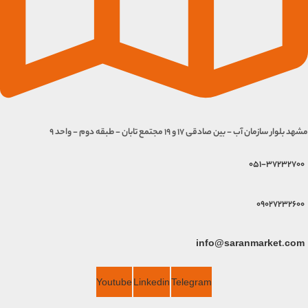
مشهد بلوار سازمان آب - بین صادقی 17 و 19 مجتمع تابان - طبقه دوم - واحد 9
051-37232700
09027232600
info@saranmarket.com
Youtube
Linkedin
Telegram