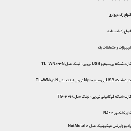
انواع رک دیواری
انواع رک ایستاده
تجهیزات و متعلقات رک
کارت شبکه بی‌سیم و USB تی پی-لینک مدل TL-WN823N
کارت شبکه USB بی‌ سیم N300 تی پی لینک مدل TL-WN822N
کارت شبکه گیگابیتی تی پی-لینک مدل TG-3468
کاور کانکتور RJ45
رادیو وایرلس میکروتیک مدل NetMetal 5