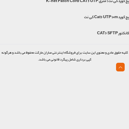
پچ کورد کی نت 1 متری K-net Patch Cord CAT6 UTP
پچ کورد Cat6 UTP 10m کی نت
کانکتور CAT6 SFTP
کلیه حقوق مادی و معنوی این سایت برای فروشگاه اینترنتی صاران مارکت محفوظ می باشد و هرگونه
کپی برداری شامل پیگرد قانونی می باشد.