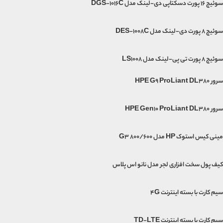
سوئیچ 16 پورت دسکتاپی دی-لینک مدل DGS-1016C
سوئیچ 8 پورت دی-لینک مدل DES-1008C
سوئیچ ۸ پورت تی پی-لینک مدل LS1008
سرور HPE G9 ProLiant DL380
سرور HPE Gen10 ProLiant DL380
مینی‌ کیس استوک HP مدل G3 800/600
کیف پول سخت افزاری لجر مدل نانو اس پلاس
سیم کارت با بسته اینترنت 4G
سیم کارت با بسته اینترنت TD-LTE