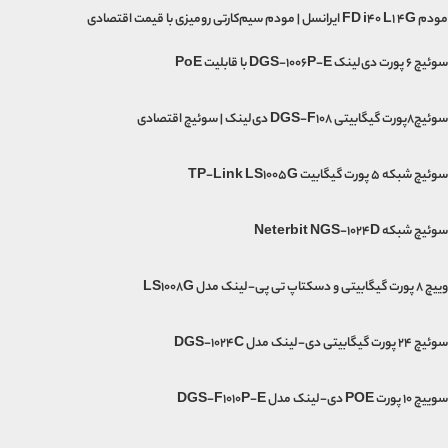
مودم FD i40 L1 4G ایرانسل | مودم سیم‌کارتی رومیزی با قیمت اقتصادی
سوئیچ ۶ پورت دی‌لینک DGS-1006P-E با قابلیت PoE
سوئیچ۸پورت گیگابیتی DGS-F108 دی‌لینک | سوئیچ اقتصادی
سوئیچ شبکه 5 پورت گیگابیت TP-Link LS1005G
سوئیچ شبکه Neterbit NGS-1024D
وییچ 8 پورت گیگابیتی و دسکتاپ تی پی-لینک مدل LS1008G
سوئیچ 24 پورت گیگابیتی دی-لینک مدل DGS-1024C
سوییچ 10 پورت POE دی-لینک مدل DGS-F1010P-E