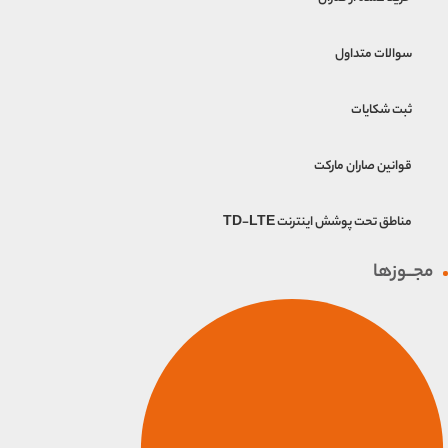
سوالات متداول
ثبت شکایات
قوانین صاران مارکت
مناطق تحت پوشش اینترنت TD-LTE
مجــوزها