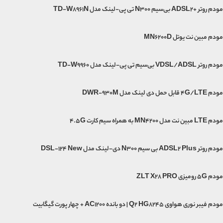
مودم روتر +ADSL2 بی‌سیم N300 تی پی-لینک مدل TD-W8961N
مودم مبین نت یوتل MN6200D
مودم روتر VDSL/ADSL بی‌سیم تی پی-لینک مدل TD-W9960
مودم 4G/LTE قابل حمل دی لینک مدل DWR-930M
مودم LTE مبین نت مدل MN4200 به همراه سیم کارت 4.5G
مودم روتر ADSL2 Plus بی سیم N300 دی-لینک مدل DSL-124 New
مودم 5G رومیزی ZLT X28 PRO
مودم فیبر نوری هواوی Q2 HG8245 | دو بانده AC1200 + چهار پورت گیگابیت