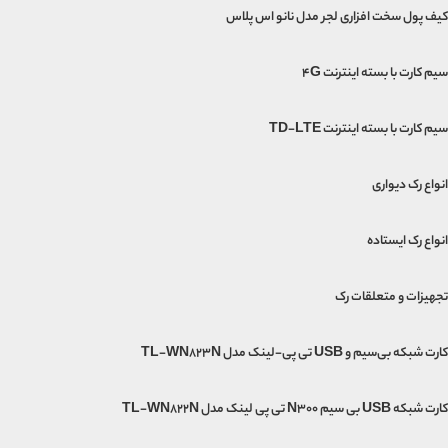
کیف پول سخت افزاری لجر مدل نانو اس پلاس
سیم کارت با بسته اینترنت 4G
سیم کارت با بسته اینترنت TD-LTE
انواع رک دیواری
انواع رک ایستاده
تجهیزات و متعلقات رک
کارت شبکه بی‌سیم و USB تی پی-لینک مدل TL-WN823N
کارت شبکه USB بی‌ سیم N300 تی پی لینک مدل TL-WN822N