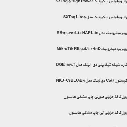
رادیو وایرلس میکروتیک SXTsq 5 High Power
رادیو وایرلس میکروتیک مدل SXTsq Lite5
روتر میکروتیک مدل RB941-2nd-tc HAP Lite
روتر برد میکروتیک MikroTik RB951Ui-2HnD
کارت شبکه گیگابیتی دی-لینک مدل DGE-528T
کیستون Cat6 دی لینک مدل NKJ-C6BLU1B21
رول کاغذ حرارتی صورتی چاپ مشکی هانسول
رول کاغذ حرارتی آبی چاپ مشکی هانسول