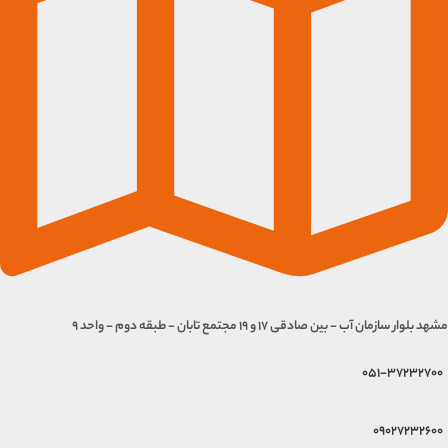
مشهد بلوار سازمان آب - بین صادقی 17 و 19 مجتمع تابان - طبقه دوم - واحد 9
051-37232700
09027232600