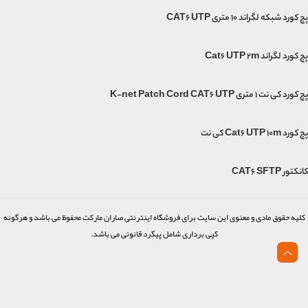
پچ کورد شبکه لگراند 10 متری CAT6 UTP
پچ کورد لگراند Cat6 UTP 2m
پچ کورد کی نت 1 متری K-net Patch Cord CAT6 UTP
پچ کورد Cat6 UTP 10m کی نت
کانکتور CAT6 SFTP
کلیه حقوق مادی و معنوی این سایت برای فروشگاه اینترنتی صاران مارکت محفوظ می باشد و هرگونه
کپی برداری شامل پیگرد قانونی می باشد.