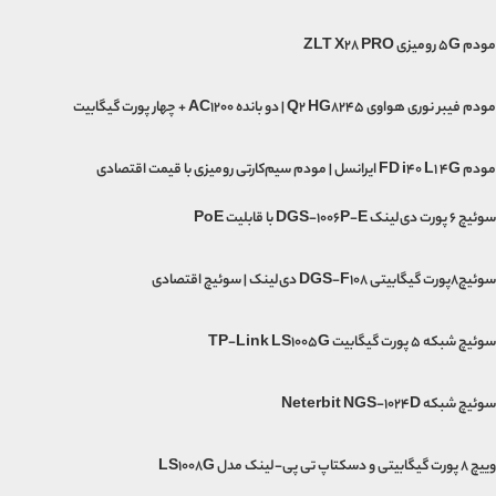
مودم 5G رومیزی ZLT X28 PRO
مودم فیبر نوری هواوی Q2 HG8245 | دو بانده AC1200 + چهار پورت گیگابیت
مودم FD i40 L1 4G ایرانسل | مودم سیم‌کارتی رومیزی با قیمت اقتصادی
سوئیچ ۶ پورت دی‌لینک DGS-1006P-E با قابلیت PoE
سوئیچ۸پورت گیگابیتی DGS-F108 دی‌لینک | سوئیچ اقتصادی
سوئیچ شبکه 5 پورت گیگابیت TP-Link LS1005G
سوئیچ شبکه Neterbit NGS-1024D
وییچ 8 پورت گیگابیتی و دسکتاپ تی پی-لینک مدل LS1008G