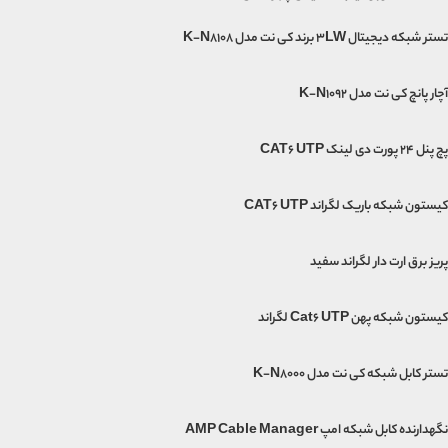
تستر شبکه دیجیتال 3LW برند کی نت مدل K-N8108
آچار پانچ کی نت مدل K-N1092
پچ پنل 24 پورت دی لینک CAT6 UTP
کیستون شبکه باریک لگراند CAT6 UTP
پریز برق ارت دار لگراند سفید
کیستون شبکه پهن Cat6 UTP لگراند
تستر کابل شبکه کی نت مدل K-N8000
نگهدارنده کابل شبکه امپ AMP Cable Manager