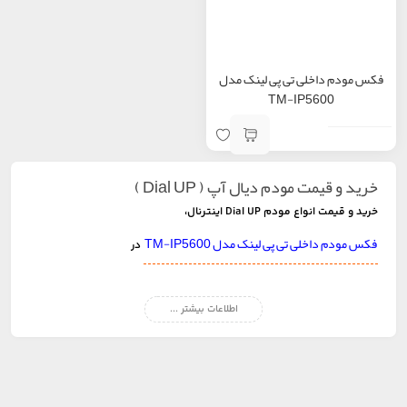
فکس مودم داخلی تی پی لینک مدل
TM-IP5600
خرید و قیمت مودم دیال آپ ( Dial UP )
خرید و قیمت انواع مودم Dial UP
اینترنال،
فکس مودم داخلی تی پی لینک مدل TM-IP5600
در
فروشگاه اینترنتی صاران مارکت
.
اطلاعات بیشتر ...
سرویس Dialup به دو صورت اینترنال و اکسترنال کاربرد دارد. اینترنال یعنی به
صورت داخلی و برای سازمان ها مورد استفاده واقع می شود. اکسترنال نیز به
خرید مودم
صورت اینترنتی کاربرد دارد. جهت
می توانید بر روی دسته بندی
مودم
کلیک کرده و محصول را خریداری کنید.