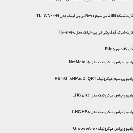
کارت شبکه USB بی‌ سیم N300 تی پی لینک مدل TL-WN822N
کارت شبکه گیگابیتی تی پی-لینک مدل TG-3468
کاور کانکتور RJ45
رادیو وایرلس میکروتیک مدل NetMetal 5
رادیو بی سیم میکروتیک RB911G-5HPacD-QRT
رادیو وایرلس میکروتیک مدل LHG 5 ac
رادیو وایرلس میکروتیک مدل LHG HP5
رادیو وایرلس میکروتیک GrooveA-52