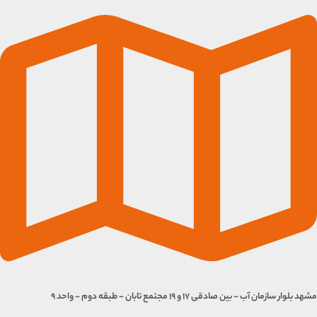
مشهد بلوار سازمان آب - بین صادقی 17 و 19 مجتمع تابان - طبقه دوم - واحد 9