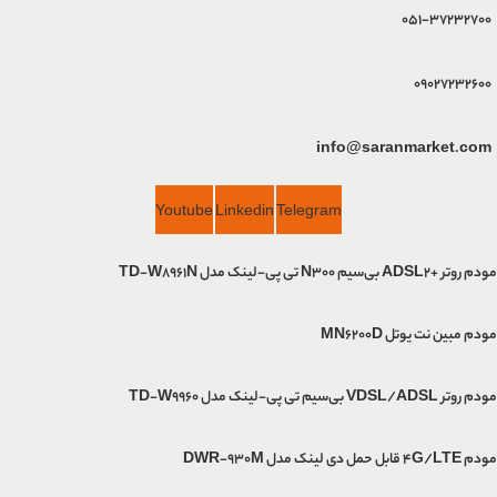
051-37232700
09027232600
info@saranmarket.com
Youtube
Linkedin
Telegram
مودم روتر +ADSL2 بی‌سیم N300 تی پی-لینک مدل TD-W8961N
مودم مبین نت یوتل MN6200D
مودم روتر VDSL/ADSL بی‌سیم تی پی-لینک مدل TD-W9960
مودم 4G/LTE قابل حمل دی لینک مدل DWR-930M