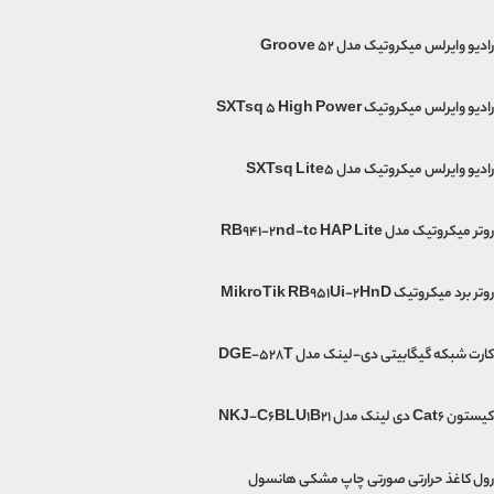
رادیو وایرلس میکروتیک مدل Groove 52
رادیو وایرلس میکروتیک SXTsq 5 High Power
رادیو وایرلس میکروتیک مدل SXTsq Lite5
روتر میکروتیک مدل RB941-2nd-tc HAP Lite
روتر برد میکروتیک MikroTik RB951Ui-2HnD
کارت شبکه گیگابیتی دی-لینک مدل DGE-528T
کیستون Cat6 دی لینک مدل NKJ-C6BLU1B21
رول کاغذ حرارتی صورتی چاپ مشکی هانسول