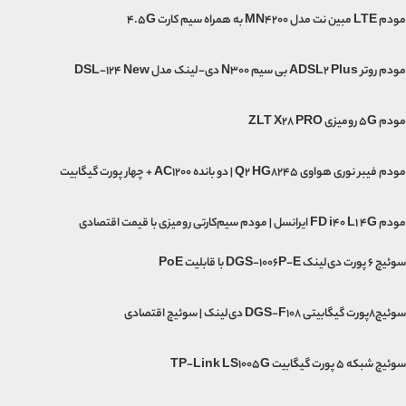
مودم LTE مبین نت مدل MN4200 به همراه سیم کارت 4.5G
مودم روتر ADSL2 Plus بی سیم N300 دی-لینک مدل DSL-124 New
مودم 5G رومیزی ZLT X28 PRO
مودم فیبر نوری هواوی Q2 HG8245 | دو بانده AC1200 + چهار پورت گیگابیت
مودم FD i40 L1 4G ایرانسل | مودم سیم‌کارتی رومیزی با قیمت اقتصادی
سوئیچ ۶ پورت دی‌لینک DGS-1006P-E با قابلیت PoE
سوئیچ۸پورت گیگابیتی DGS-F108 دی‌لینک | سوئیچ اقتصادی
سوئیچ شبکه 5 پورت گیگابیت TP-Link LS1005G