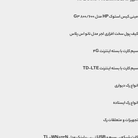
مینی‌ کیس استوک HP مدل G3 800/600
کیف پول سخت افزاری لجر مدل نانو اس پلاس
سیم کارت با بسته اینترنت 4G
سیم کارت با بسته اینترنت TD-LTE
انواع رک دیواری
انواع رک ایستاده
تجهیزات و متعلقات رک
کارت شبکه بی‌سیم و USB تی پی-لینک مدل TL-WN823N