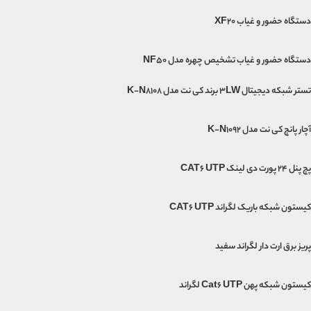
دستگاه حضور و غیاب XF20
دستگاه حضور و غیاب تشخیص چهره مدل NF50
تستر شبکه دیجیتال 3LW برند کی نت مدل K-N8108
آچار پانچ کی نت مدل K-N1092
پچ پنل 24 پورت دی لینک CAT6 UTP
کیستون شبکه باریک لگراند CAT6 UTP
پریز برق ارت دار لگراند سفید
کیستون شبکه پهن Cat6 UTP لگراند