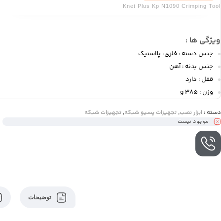
Knet Plus Kp N1090 Crimping Tool
ویژگی ها :
جنس دسته : فلزی، پلاستیک
جنس بدنه : آهن
قفل : دارد
وزن : 385 g
دسته :
ابزار نصب
,
تجهیزات پسیو شبکه
,
تجهیزات شبکه
موجود نیست
تماس با کارشناسان
برای خرید عمده با کارشناسان ما تماس حاصل فرمایید. 05137232700 و
09027232600
توضیحات