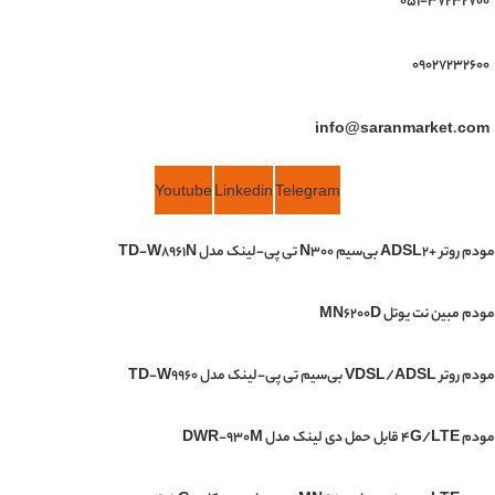
051-37232700
09027232600
info@saranmarket.com
Youtube
Linkedin
Telegram
مودم روتر +ADSL2 بی‌سیم N300 تی پی-لینک مدل TD-W8961N
مودم مبین نت یوتل MN6200D
مودم روتر VDSL/ADSL بی‌سیم تی پی-لینک مدل TD-W9960
مودم 4G/LTE قابل حمل دی لینک مدل DWR-930M