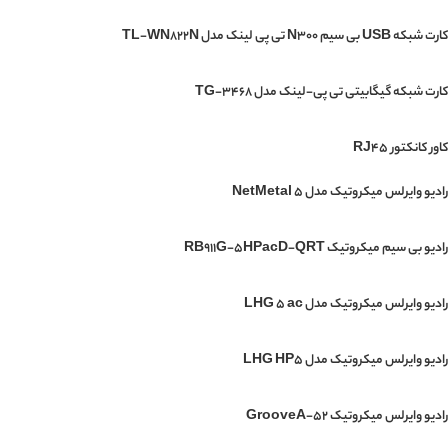
کارت شبکه USB بی‌ سیم N300 تی پی لینک مدل TL-WN822N
کارت شبکه گیگابیتی تی پی-لینک مدل TG-3468
کاور کانکتور RJ45
رادیو وایرلس میکروتیک مدل NetMetal 5
رادیو بی سیم میکروتیک RB911G-5HPacD-QRT
رادیو وایرلس میکروتیک مدل LHG 5 ac
رادیو وایرلس میکروتیک مدل LHG HP5
رادیو وایرلس میکروتیک GrooveA-52