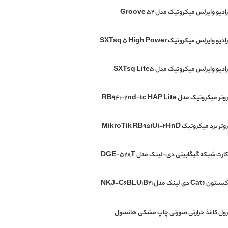
رادیو وایرلس میکروتیک مدل Groove 52
رادیو وایرلس میکروتیک SXTsq 5 High Power
رادیو وایرلس میکروتیک مدل SXTsq Lite5
روتر میکروتیک مدل RB941-2nd-tc HAP Lite
روتر برد میکروتیک MikroTik RB951Ui-2HnD
کارت شبکه گیگابیتی دی-لینک مدل DGE-528T
کیستون Cat6 دی لینک مدل NKJ-C6BLU1B21
رول کاغذ حرارتی صورتی چاپ مشکی هانسول