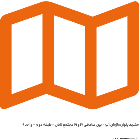
مشهد بلوار سازمان آب - بین صادقی 17 و 19 مجتمع تابان - طبقه دوم - واحد 9