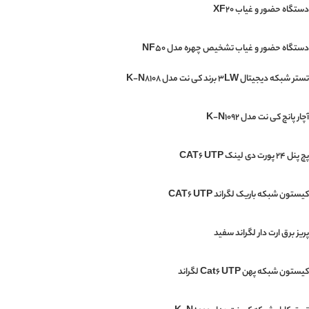
دستگاه حضور و غیاب XF20
دستگاه حضور و غیاب تشخیص چهره مدل NF50
تستر شبکه دیجیتال 3LW برند کی نت مدل K-N8108
آچار پانچ کی نت مدل K-N1092
پچ پنل 24 پورت دی لینک CAT6 UTP
کیستون شبکه باریک لگراند CAT6 UTP
پریز برق ارت دار لگراند سفید
کیستون شبکه پهن Cat6 UTP لگراند