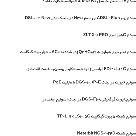
مودم LTE مبین نت مدل MN4200 به همراه سیم کارت 4.5G
مودم روتر ADSL2 Plus بی سیم N300 دی-لینک مدل DSL-124 New
مودم 5G رومیزی ZLT X28 PRO
مودم فیبر نوری هواوی Q2 HG8245 | دو بانده AC1200 + چهار پورت گیگابیت
مودم FD i40 L1 4G ایرانسل | مودم سیم‌کارتی رومیزی با قیمت اقتصادی
سوئیچ ۶ پورت دی‌لینک DGS-1006P-E با قابلیت PoE
سوئیچ۸پورت گیگابیتی DGS-F108 دی‌لینک | سوئیچ اقتصادی
سوئیچ شبکه 5 پورت گیگابیت TP-Link LS1005G
سوئیچ شبکه Neterbit NGS-1024D