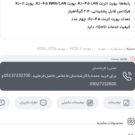
رابط‌‌ها: پورت اترنت RJ-45 LAN، پورت RJ-45 WAN/LAN، پورت RJ-11
فرکانس قابل پشتیبانی: 2.4 گیگاهرتز
تعداد پورت اترنت RJ-45: چهار عدد
کیفیت خدمات (QoS): دارد
جشنواره
مودم
مودم +ADSL2
مودم ADSL/VDSL
دسته :
,
,
,
موجود نیست
تماس با کارشناسان
برای خرید عمده با کارشناسان ما تماس حاصل فرمایید. 05137232700 و
09027232600
توضیحات
توضیحات تکمیلی
نظرات کاربران
محصولات مشابه