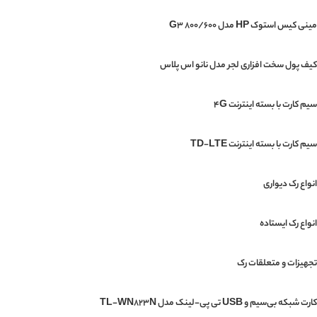
مینی‌ کیس استوک HP مدل G3 800/600
کیف پول سخت افزاری لجر مدل نانو اس پلاس
سیم کارت با بسته اینترنت 4G
سیم کارت با بسته اینترنت TD-LTE
انواع رک دیواری
انواع رک ایستاده
تجهیزات و متعلقات رک
کارت شبکه بی‌سیم و USB تی پی-لینک مدل TL-WN823N