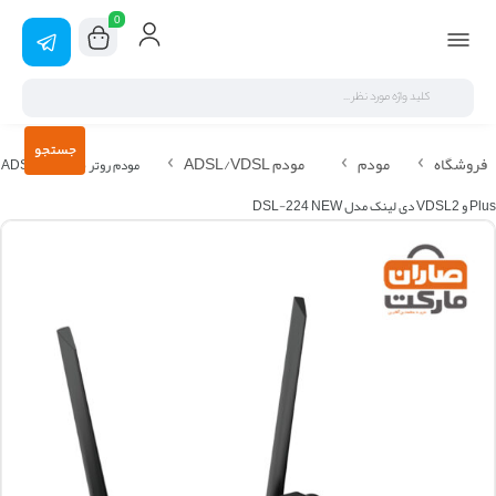
0
جستجو
فروشگاه
مودم
مودم ADSL/VDSL
مودم روتر بی سیم ADSL2
Plus و VDSL2 دی لینک مدل DSL-224 NEW