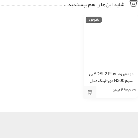
شاید این‌ها را هم بپسندید…
ناموجود
مودم روتر ADSL2 Plus بی‌
سیم N300 دی-لینک مدل
DSL-2740U
۴۹۰,۰۰۰
تومان