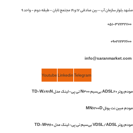
مشهد بلوار سازمان آب - بین صادقی 17 و 19 مجتمع تابان - طبقه دوم - واحد 9
051-37232700
09027232600
info@saranmarket.com
Youtube
Linkedin
Telegram
مودم روتر +ADSL2 بی‌سیم N300 تی پی-لینک مدل TD-W8961N
مودم مبین نت یوتل MN6200D
مودم روتر VDSL/ADSL بی‌سیم تی پی-لینک مدل TD-W9960