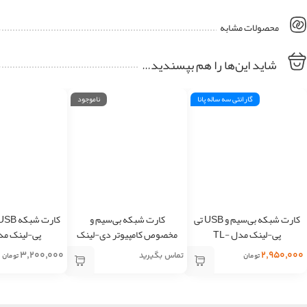
محصولات مشابه
شاید این‌ها را هم بپسندید…
گارانتی سه ساله پانا
ناموجود
کارت شبکه بی‌سیم و USB تی
کارت شبکه بی‌سیم و
پی-لینک مدل TL-
مخصوص کامپیوتر دی-لینک
WN823N
مدل DWA-548
N722N
۳,۲۰۰,۰۰۰
۲,۹۵۰,۰۰۰
تماس بگیرید
تومان
تومان