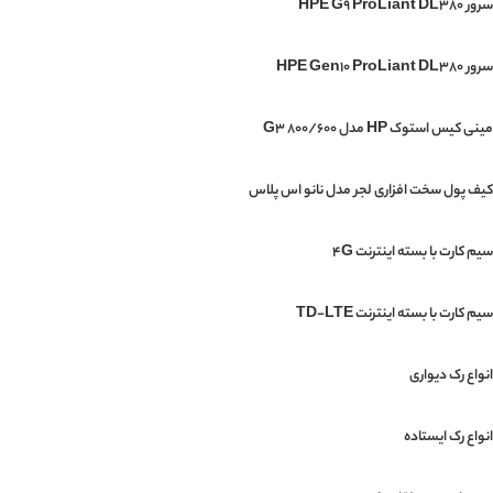
سرور HPE G9 ProLiant DL380
سرور HPE Gen10 ProLiant DL380
مینی‌ کیس استوک HP مدل G3 800/600
کیف پول سخت افزاری لجر مدل نانو اس پلاس
سیم کارت با بسته اینترنت 4G
سیم کارت با بسته اینترنت TD-LTE
انواع رک دیواری
انواع رک ایستاده