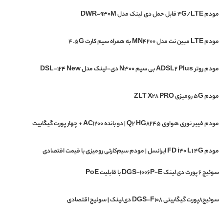
مودم 4G/LTE قابل حمل دی لینک مدل DWR-930M
مودم LTE مبین نت مدل MN4200 به همراه سیم کارت 4.5G
مودم روتر ADSL2 Plus بی سیم N300 دی-لینک مدل DSL-124 New
مودم 5G رومیزی ZLT X28 PRO
مودم فیبر نوری هواوی Q2 HG8245 | دو بانده AC1200 + چهار پورت گیگابیت
مودم FD i40 L1 4G ایرانسل | مودم سیم‌کارتی رومیزی با قیمت اقتصادی
سوئیچ ۶ پورت دی‌لینک DGS-1006P-E با قابلیت PoE
سوئیچ۸پورت گیگابیتی DGS-F108 دی‌لینک | سوئیچ اقتصادی