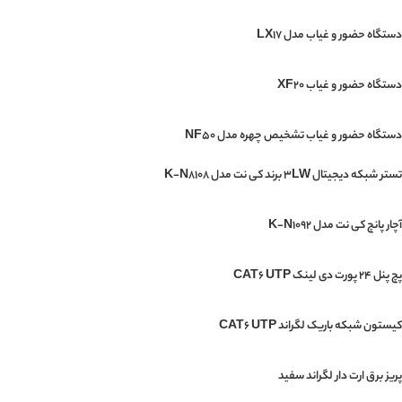
دستگاه حضور و غیاب مدل LX17
دستگاه حضور و غیاب XF20
دستگاه حضور و غیاب تشخیص چهره مدل NF50
تستر شبکه دیجیتال 3LW برند کی نت مدل K-N8108
آچار پانچ کی نت مدل K-N1092
پچ پنل 24 پورت دی لینک CAT6 UTP
کیستون شبکه باریک لگراند CAT6 UTP
پریز برق ارت دار لگراند سفید