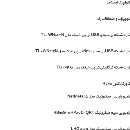
انواع رک ایستاده
تجهیزات و متعلقات رک
کارت شبکه بی‌سیم و USB تی پی-لینک مدل TL-WN823N
کارت شبکه USB بی‌ سیم N300 تی پی لینک مدل TL-WN822N
کارت شبکه گیگابیتی تی پی-لینک مدل TG-3468
کاور کانکتور RJ45
رادیو وایرلس میکروتیک مدل NetMetal 5
رادیو بی سیم میکروتیک RB911G-5HPacD-QRT
رادیو وایرلس میکروتیک مدل LHG 5 ac