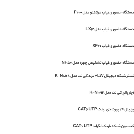
دستگاه حضور و غیاب فراتکنو مدل F200
دستگاه حضور و غیاب مدل LX17
دستگاه حضور و غیاب XF20
دستگاه حضور و غیاب تشخیص چهره مدل NF50
تستر شبکه دیجیتال 3LW برند کی نت مدل K-N8108
آچار پانچ کی نت مدل K-N1092
پچ پنل 24 پورت دی لینک CAT6 UTP
کیستون شبکه باریک لگراند CAT6 UTP