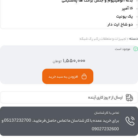
بدنه آلومینیوم و جنس براکت ها پلاستیکی
16 آمپر
یک یونیت
دو شاخ ارت دار
تجهیزات و متعلقات رک
رک شبکه
دسته :
,
موجود است
۱,۵۵۰,۰۰۰
تومان
افزودن به سبد خرید
ارسال از 2 روز کاری آینده
تماس با کارشناسان
برای خرید عمده با کارشناسان ما تماس حاصل فرمایید. 05137232700 و
09027232600