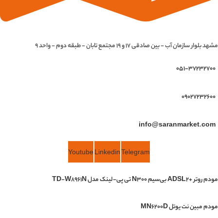
مشهد بلوار سازمان آب - بین صادقی 17 و 19 مجتمع تابان - طبقه دوم - واحد 9
051-37232700
09027232600
info@saranmarket.com
Youtube
Linkedin
Telegram
مودم روتر +ADSL2 بی‌سیم N300 تی پی-لینک مدل TD-W8961N
مودم مبین نت یوتل MN6200D