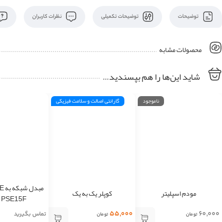
توضیحات
توضیحات تکمیلی
نظرات کاربران
محصولات مشابه
شاید این‌ها را هم بپسندید…
ناموجود
گارانتی اصالت و سلامت فیزیکی
مودم اسپلیتر
کوپلر یک به یک
 PSE15F
۵۵,۰۰۰
۶۰,۰۰۰
تماس بگیرید
تومان
تومان