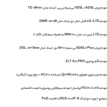
مودم روتر VDSL/ADSL بی‌سیم تی پی-لینک مدل TD-W9960
مودم 4G/LTE قابل حمل دی لینک مدل DWR-930M
مودم LTE مبین نت مدل MN4200 به همراه سیم کارت 4.5G
مودم روتر ADSL2 Plus بی سیم N300 دی-لینک مدل DSL-124 New
مودم 5G رومیزی ZLT X28 PRO
مودم فیبر نوری هواوی Q2 HG8245 | دو بانده AC1200 + چهار پورت گیگابیت
مودم FD i40 L1 4G ایرانسل | مودم سیم‌کارتی رومیزی با قیمت اقتصادی
سوئیچ ۶ پورت دی‌لینک DGS-1006P-E با قابلیت PoE