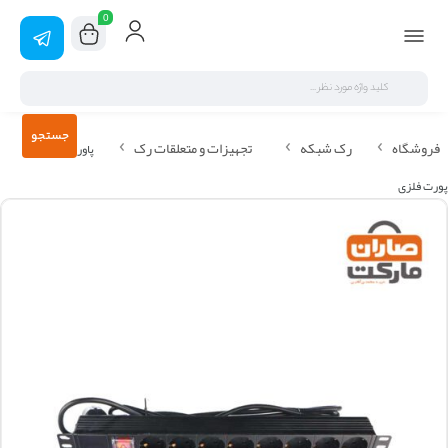
0
جستجو
فروشگاه
رک شبکه
تجهیزات و متعلقات رک
پاور ماژول رک 8
پورت فلزی