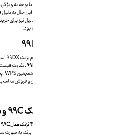
همراه اول، رایتل و … پشتیبانی می‌کند. با توجه به ویژگ
قیمت نسبتاً مناسبی عرضه می‌کنند؛ با این حال به دلیل ق
قیمت و ثابت در نظر گرفت؛ به همین دلیل نیز برای خرید 
داشت و از نحوه کارکرد دقیق آن­ها مطلع بود.
معرفی مودم نزتک ۹۹DX
نوعی دی
دارد.
مودم نزتک
۹۹C
و مودم نزتک
۹۹DX
، تفاوت قیمت ب
استقبال زیاد این مودم در بازارهای ایران و فروش مناس
بهترین مودم همراه
شکل ظاهری مودم نزتک ۹۹C و مودم نزتک ۹۹DX
از جمله مواردی که در
مقایسه مودم ۴G نزتک مدل ۹۹C و ۹۹DX