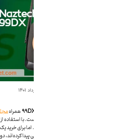
صاران مارکت
0 دیدگاه
07 خرداد 1401
با
مقایسه مودم ۴G نزتک مدل ۹۹C و ۹۹DX
همراه
مجله
منازل و محل کار، امری اجتناب‌ناپذیر است. با استفاده از
هزینه‌های اینترنت نیز صرفه جویی کرد. اما برای خرید ی
جمله مودم‌هایی که جدیداً بازار مناسبی پیدا کرده‌اند، دو