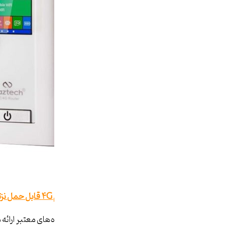
خرید مودم ۴G قابل حمل نزتک مدل NZT-99c از صاران مارکت
این مودم هم اکنون در تمامی فروشگاه‌های معتبر ارائه م