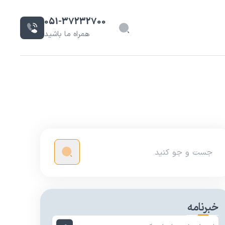
051-37232700
همراه ما باشید
خبرنامه