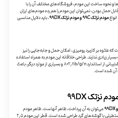
ی‌ها و نحوه ساخت این مودم، فروشگاه‌های مختلف آن را با
ابل حمل بودن، نمی‌توان این مودم را هم رده مودم‌های ارزان
انواع
مودم نزتک
۹۹C
و مودم نزتک
۹۹DX
، باید دلایل مناسبی
گر از مودم‌های برند نزتک، مودم نزتک ۹۹DX است که علاوه بر کاربرد رومیزی، امکان حمل و جابه‌جایی را نیز
سیار زیادی ندارند. طراحی خلاقانه این مودم به همراه استفاده
از سیستم رمزنگاری WPA/WPA2 و همچنین WPS، پشتیبانی از استاندارد ۸۰۲٫۱۱b/g/n و بسیاری از موارد دیگر، باعث
ب آن شده است.
می‌توان به آن پرداخت، ظاهر آن­هاست. ظاهر مودم
نزتک ۹۹C همانند سایر مودم‌های این برند، به صورت مستطیلی با گوشه‌های گرد طراحی شده است. قطر این مودم ۲٫۵