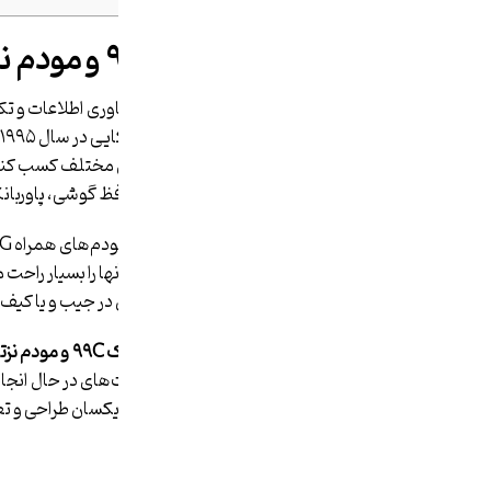
بررسی مودم نزتک ۹۹C و مودم نزتک ۹۹DX
یکی از بهترین برندهایی که در زمینه فناوری اطلاعات و ت
زمینه‌های نوآوری و اختراع دستگاه‌های مختلف کسب کند.
هدفون‌ های بلوتوثی، هدست‌ها، محافظ گوشی، پاوربانک، 
وزن سبکی نیز برخوردار بوده که حمل آن­ها را بسیار راحت
هلالی طراحی شده تا در صورت قرار دادن در جیب و یا کیف، 
تمامی مودم‌های نزتک مانند
مودم نزتک
۹۹C
و مودم نز
آن­ها قرار گرفته است، هستند که فعالیت‌های در حال انجا
در تمامی مودم‌های این برند به شکلی یکسان طراحی و تع
مدل ۹۹C و ۹۹DX
خواهیم پرداخت.
خرید مودم از صاران مارکت