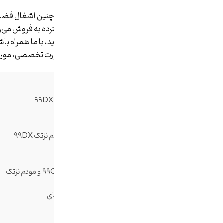
این مودم‌ها با توجه به ۴G بودن و هم 
بازارهای آنلاین و فیزیکی به شکلی گسترده به فروش می‌ر
مناسب برای منزل و محل کار خود را دارید، با ما همراه باش
می‌پردازیم و ویژگی‌های هر یک را به صورت تخصصی، مورد 
فهرست مطالب
بررسی مودم نزتک ۹۹C و مودم نزتک ۹۹DX
معرفی مودم نزتک ۹۹C
معرفی مودم نزتک ۹۹DX
شکل ظاهری مودم نزتک ۹۹C و مودم نزتک ۹۹DX
مودم نزتک ۹۹C، نوعی پاوربانک
تعویض باتری در مودم نزتک ۹۹DX
درگاه‌های سیم کارت در مودم نزتک ۹۹C و مودم نزتک
۹۹DX
مودم نزتک ۹۹C، تقویت کننده وای فای
مقایسه مودم نزتک ۹۹C و ۹۹DX
نتیجه گیری