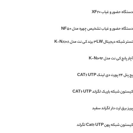
دستگاه حضور و غیاب XF20
دستگاه حضور و غیاب تشخیص چهره مدل NF50
تستر شبکه دیجیتال 3LW برند کی نت مدل K-N8108
آچار پانچ کی نت مدل K-N1092
پچ پنل 24 پورت دی لینک CAT6 UTP
کیستون شبکه باریک لگراند CAT6 UTP
پریز برق ارت دار لگراند سفید
کیستون شبکه پهن Cat6 UTP لگراند