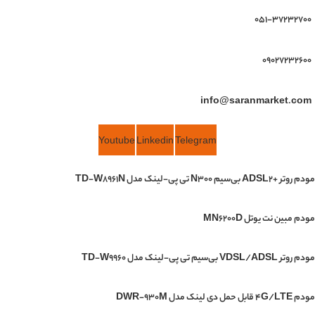
051-37232700
09027232600
info@saranmarket.com
Youtube
Linkedin
Telegram
مودم روتر +ADSL2 بی‌سیم N300 تی پی-لینک مدل TD-W8961N
مودم مبین نت یوتل MN6200D
مودم روتر VDSL/ADSL بی‌سیم تی پی-لینک مدل TD-W9960
مودم 4G/LTE قابل حمل دی لینک مدل DWR-930M