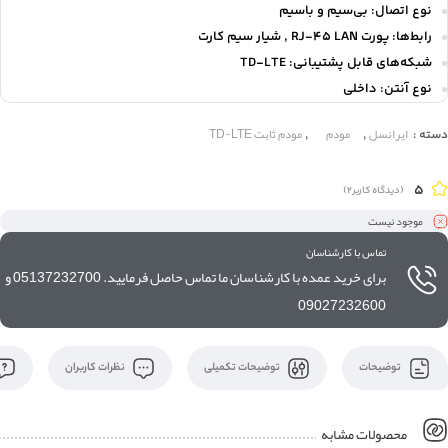
نوع اتصال:
بی‌سیم و باسیم
رابط‌ها:
پورت RJ-45 LAN ,
شیار سیم کارت
شبکه‌های قابل پشتیبانی:
TD-LTE
نوع آنتن:
داخلی
ایرانسل
مودم
مودم ثابت TD-LTE
دسته :
,
,
5
(دیدگاه کاربر
2
)
موجود نیست
تماس با کارشناسان
برای خرید عمده با کارشناسان ما تماس حاصل فرمایید. 05137232700 و
09027232600
توضیحات
توضیحات تکمیلی
نظرات کاربران
محصولات مشابه