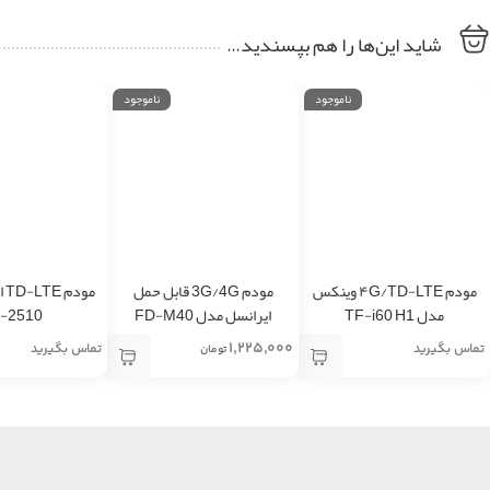
شاید این‌ها را هم بپسندید…
ناموجود
ناموجود
مودم ۴G/TD-LTE وینکس
مودم 3G/4G قابل حمل
مو
مدل TF-i60 H1
ایرانسل مدل FD-M40
-2510
۱,۲۲۵,۰۰۰
تماس بگیرید
تماس بگیرید
تومان