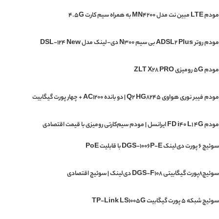
مودم LTE مبین نت مدل MN4200 به همراه سیم کارت 4.5G
مودم روتر ADSL2 Plus بی سیم N300 دی-لینک مدل DSL-124 New
مودم 5G رومیزی ZLT X28 PRO
مودم فیبر نوری هواوی Q2 HG8245 | دو بانده AC1200 + چهار پورت گیگابیت
مودم FD i40 L1 4G ایرانسل | مودم سیم‌کارتی رومیزی با قیمت اقتصادی
سوئیچ ۶ پورت دی‌لینک DGS-1006P-E با قابلیت PoE
سوئیچ۸پورت گیگابیتی DGS-F108 دی‌لینک | سوئیچ اقتصادی
سوئیچ شبکه 5 پورت گیگابیت TP-Link LS1005G