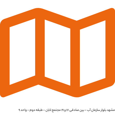
مشهد بلوار سازمان آب - بین صادقی 17 و 19 مجتمع تابان - طبقه دوم - واحد 9