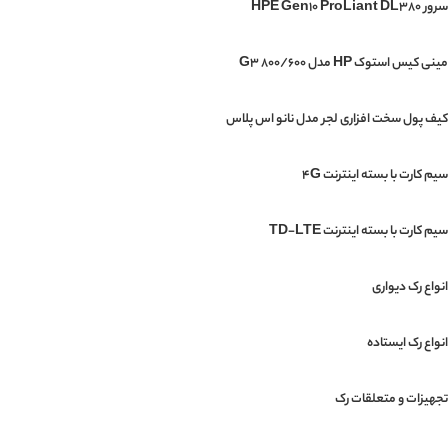
سرور HPE Gen10 ProLiant DL380
مینی‌ کیس استوک HP مدل G3 800/600
کیف پول سخت افزاری لجر مدل نانو اس پلاس
سیم کارت با بسته اینترنت 4G
سیم کارت با بسته اینترنت TD-LTE
انواع رک دیواری
انواع رک ایستاده
تجهیزات و متعلقات رک