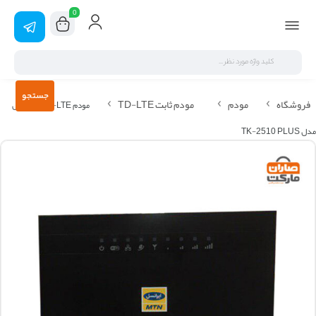
0
جستجو
فروشگاه
مودم
مودم ثابت TD-LTE
مودم TD-LTE ایرانسل
مدل TK-2510 PLUS