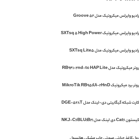
رادیو وایرلس میکروتیک مدل Groove 52
رادیو وایرلس میکروتیک SXTsq 5 High Power
رادیو وایرلس میکروتیک مدل SXTsq Lite5
روتر میکروتیک مدل RB941-2nd-tc HAP Lite
روتر برد میکروتیک MikroTik RB951Ui-2HnD
کارت شبکه گیگابیتی دی-لینک مدل DGE-528T
کیستون Cat6 دی لینک مدل NKJ-C6BLU1B21
رول کاغذ حرارتی صورتی چاپ مشکی هانسول